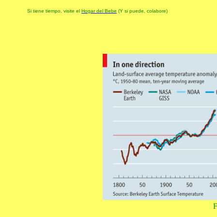
Si tiene tiempo, visite el
Hogar del Bebe
(Y si puede, colabore)
F